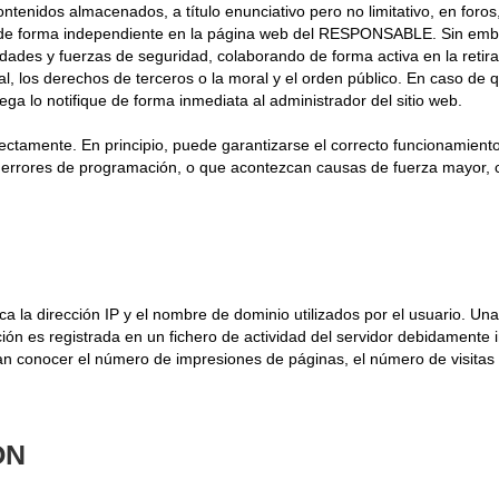
nidos almacenados, a título enunciativo pero no limitativo, en foros,
s de forma independiente en la página web del RESPONSABLE. Sin embar
idades y fuerzas de seguridad, colaborando de forma activa en la reti
al, los derechos de terceros o la moral y el orden público. En caso de 
ega lo notifique de forma inmediata al administrador del sitio web.
ectamente. En principio, puede garantizarse el correcto funcionamiento
errores de programación, o que acontezcan causas de fuerza mayor, c
ca la dirección IP y el nombre de dominio utilizados por el usuario. 
ón es registrada en un fichero de actividad del servidor debidamente i
n conocer el número de impresiones de páginas, el número de visitas re
ÓN