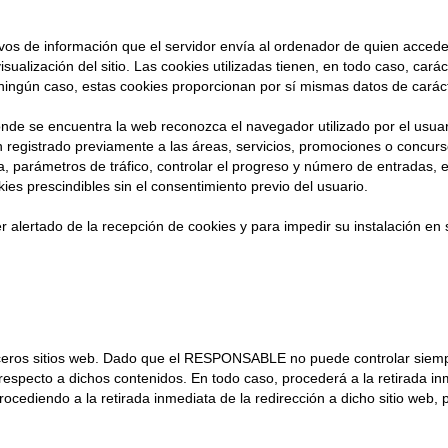
ivos de información que el servidor envía al ordenador de quien acced
ualización del sitio. Las cookies utilizadas tienen, en todo caso, carác
ningún caso, estas cookies proporcionan por sí mismas datos de caráct
nde se encuentra la web reconozca el navegador utilizado por el usuari
 registrado previamente a las áreas, servicios, promociones o concurs
ia, parámetros de tráfico, controlar el progreso y número de entradas,
kies prescindibles sin el consentimiento previo del usuario.
er alertado de la recepción de cookies y para impedir su instalación en
terceros sitios web. Dado que el RESPONSABLE no puede controlar siempr
respecto a dichos contenidos. En todo caso, procederá a la retirada in
, procediendo a la retirada inmediata de la redirección a dicho sitio we