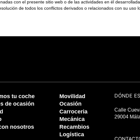
nadas con el presente sitio web o de las actividades en él desarrolladas
olución de todos los conflictos derivados o relacionados con su uso 
DÓNDE E
os tu coche
Movilidad
os de ocasión
Ocasión
Calle Cueva
ad
Carroceria
29004 Mál
o
Mecánica
 con nosotros
Recambios
Logística
CONTACT