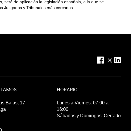
, será de aplicación la legislación española, a la que se
los Juzgados y Tribunales más cercanos.
STAMOS
HORARIO
s Bajas, 17,
Lunes a Viernes: 07:00 a
aga
16:00
Sábados y Domingos: Cerrado
O