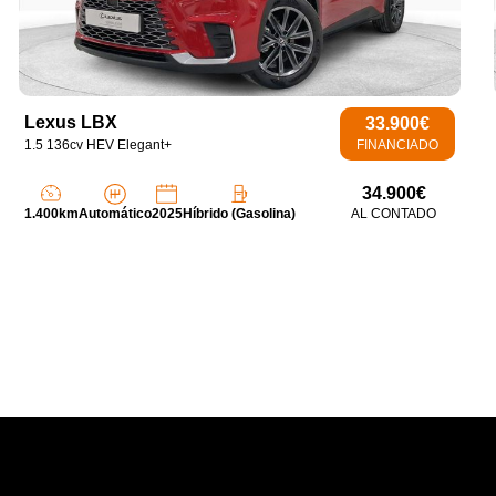
Lexus LBX
33.900€
1.5 136cv HEV Elegant+
FINANCIADO
34.900€
1.400km
Automático
2025
Híbrido (Gasolina)
AL CONTADO