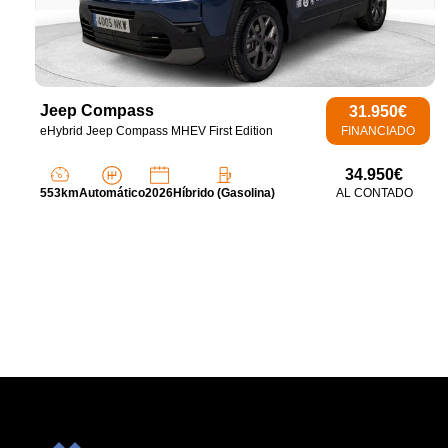
Jeep Compass
31.950€
eHybrid Jeep Compass MHEV First Edition
FINANCIADO
34.950€
553km
Automático
2026
Híbrido (Gasolina)
AL CONTADO