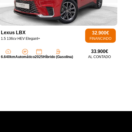
Lexus LBX
L
32.900€
1.5 136cv HEV Elegant+
FINANCIADO
2.
33.900€
6.640km
Automático
2025
Híbrido (Gasolina)
AL CONTADO
65