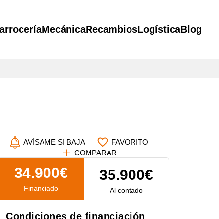
arrocería
Mecánica
Recambios
Logística
Blog
AVÍSAME SI BAJA
FAVORITO
COMPARAR
34.900€
35.900€
Financiado
Al contado
Condiciones de financiación