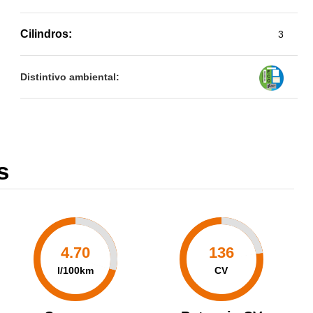
Cilindros:
3
Distintivo ambiental:
s
4.70
136
l/100km
CV