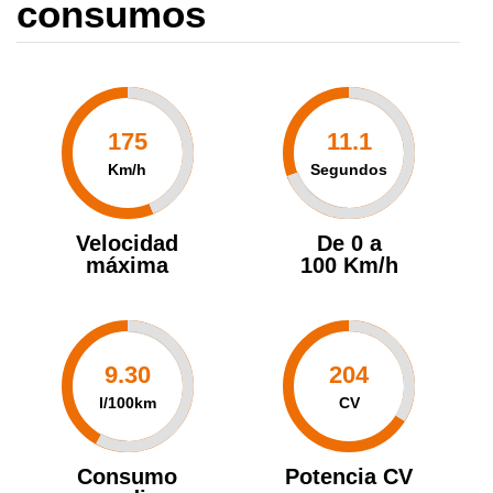
consumos
175
11.1
Km/h
Segundos
Velocidad
De 0 a
máxima
100 Km/h
9.30
204
l/100km
CV
Consumo
Potencia CV