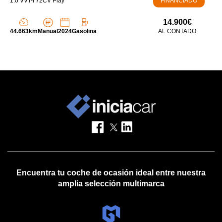
1.0 VVT-I 72CV Play
FINANCIADO
14.900€
44.663km
Manual
2024
Gasolina
AL CONTADO
Encuentra tu coche de ocasión ideal entre nuestra
amplia selección multimarca