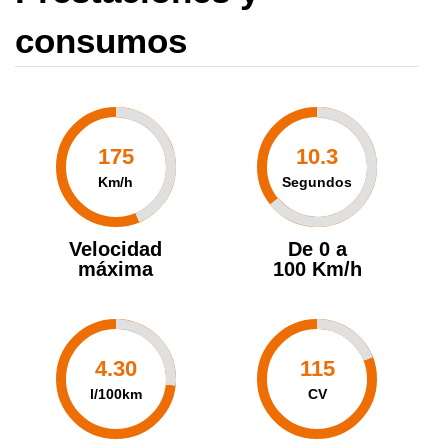
consumos
175
10.3
Km/h
Segundos
Velocidad
De 0 a
máxima
100 Km/h
4.30
115
l/100km
CV