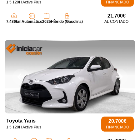
1.5 120H Active Plus
FINANCIADO
21.700€
7.486km
Automático
2025
Híbrido (Gasolina)
AL CONTADO
Toyota Yaris
20.700€
1.5 120H Active Plus
FINANCIADO