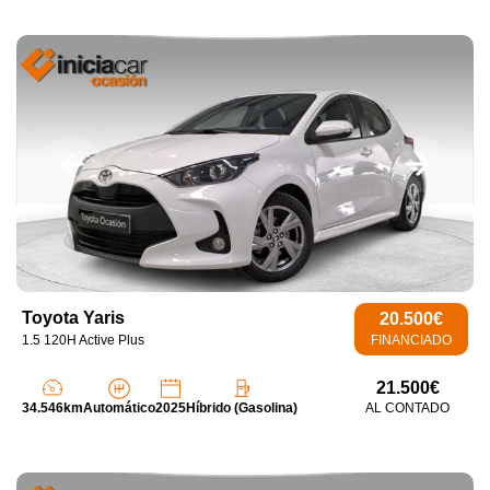
Toyota Yaris
20.500€
1.5 120H Active Plus
FINANCIADO
21.500€
34.546km
Automático
2025
Híbrido (Gasolina)
AL CONTADO