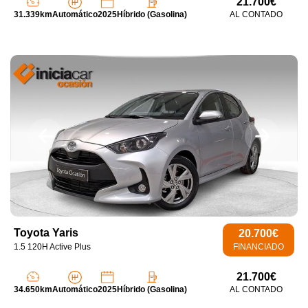
21.700€
31.339km
Automático
2025
Híbrido (Gasolina)
AL CONTADO
Toyota Yaris
20.700€
1.5 120H Active Plus
FINANCIADO
21.700€
34.650km
Automático
2025
Híbrido (Gasolina)
AL CONTADO