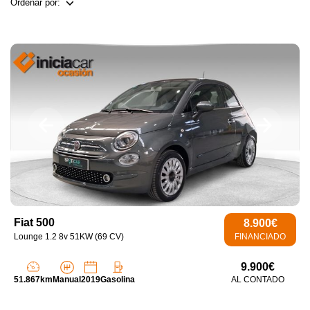
Ordenar por:
Fiat 500
8.900€
Lounge 1.2 8v 51KW (69 CV)
FINANCIADO
9.900€
51.867km
Manual
2019
Gasolina
AL CONTADO