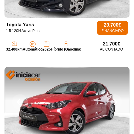
Toyota Yaris
20.700€
1.5 120H Active Plus
FINANCIADO
21.700€
32.400km
Automático
2025
Híbrido (Gasolina)
AL CONTADO