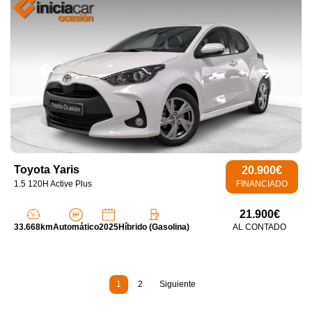
Toyota Yaris
20.900€
1.5 120H Active Plus
FINANCIADO
21.900€
33.668km
Automático
2025
Híbrido (Gasolina)
AL CONTADO
1
2
Siguiente