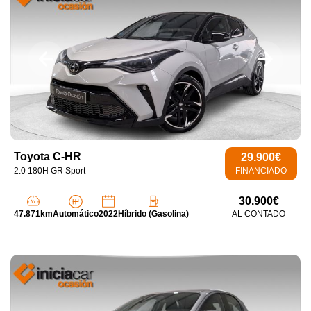
Toyota C-HR
29.900€
2.0 180H GR Sport
FINANCIADO
30.900€
47.871km
Automático
2022
Híbrido (Gasolina)
AL CONTADO