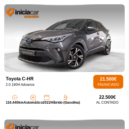
Toyota C-HR
21.500€
2.0 180H Advance
FINANCIADO
22.500€
116.440km
Automático
2022
Híbrido (Gasolina)
AL CONTADO