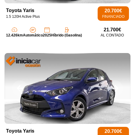
Toyota Yaris
20.700€
1.5 120H Active Plus
FINANCIADO
21.700€
12.426km
Automático
2025
Híbrido (Gasolina)
AL CONTADO
Toyota Yaris
20.700€