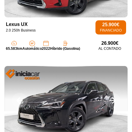
Lexus UX
25.900€
2.0 250h Business
FINANCIADO
26.900€
65.583km
Automático
2022
Híbrido (Gasolina)
AL CONTADO