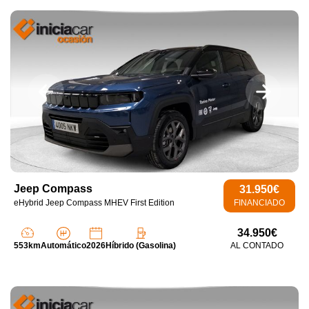
Jeep Compass
31.950€
eHybrid Jeep Compass MHEV First Edition
FINANCIADO
34.950€
553km
Automático
2026
Híbrido (Gasolina)
AL CONTADO