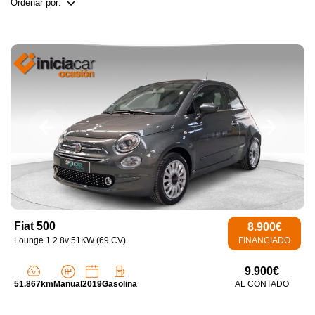
Ordenar por:
Fiat 500
8.900€
Lounge 1.2 8v 51KW (69 CV)
FINANCIADO
9.900€
51.867km
Manual
2019
Gasolina
AL CONTADO