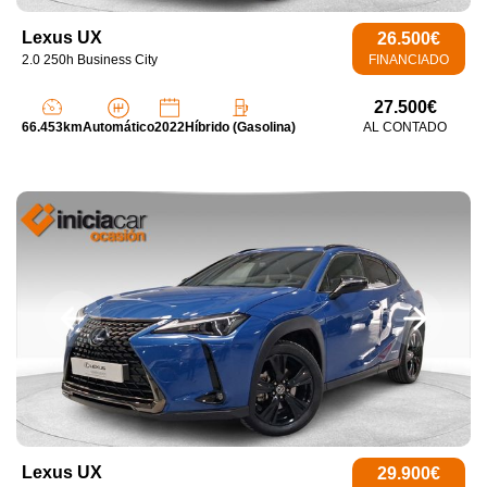
Lexus UX
26.500€
2.0 250h Business City
FINANCIADO
27.500€
66.453km
Automático
2022
Híbrido (Gasolina)
AL CONTADO
Lexus UX
29.900€