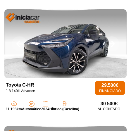
Toyota C-HR
29.500€
1.8 140H Advance
FINANCIADO
30.500€
11.193km
Automático
2024
Híbrido (Gasolina)
AL CONTADO