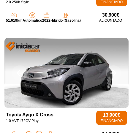
2.0 250h Style
FINANCIADO
30.900€
51.619km
Automático
2022
Híbrido (Gasolina)
AL CONTADO
Toyota Aygo X Cross
13.900€
1.0 VVT-I 72CV Play
FINANCIADO