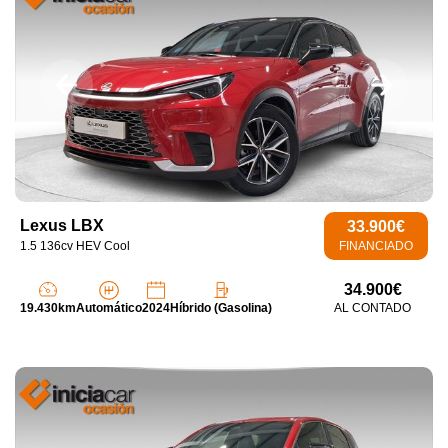
Lexus LBX
33.900€
1.5 136cv HEV Cool
FINANCIADO
34.900€
19.430km
Automático
2024
Híbrido (Gasolina)
AL CONTADO