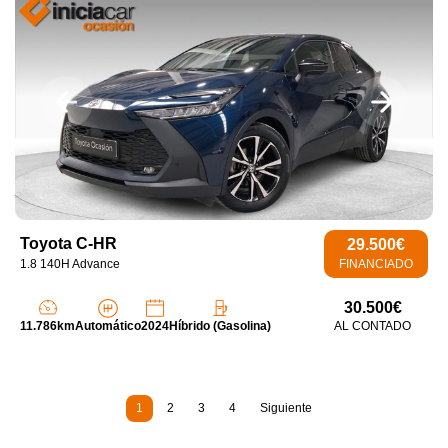
Toyota C-HR
29.500€
1.8 140H Advance
FINANCIADO
30.500€
11.786km
Automático
2024
Híbrido (Gasolina)
AL CONTADO
1
2
3
4
Siguiente