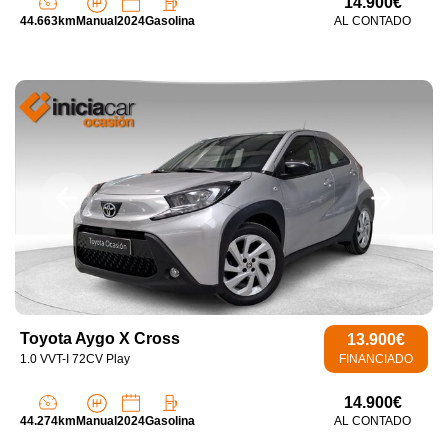
14.900€
44.663km
Manual
2024
Gasolina
AL CONTADO
Toyota Aygo X Cross
13.900€
1.0 VVT-I 72CV Play
FINANCIADO
14.900€
44.274km
Manual
2024
Gasolina
AL CONTADO