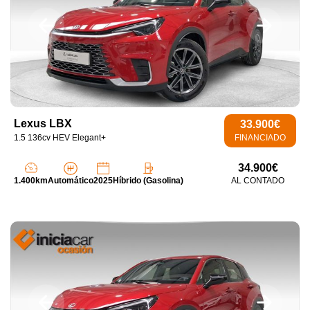
Lexus LBX
33.900€
1.5 136cv HEV Elegant+
FINANCIADO
34.900€
1.400km
Automático
2025
Híbrido (Gasolina)
AL CONTADO