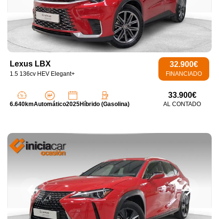
Lexus LBX
32.900€
1.5 136cv HEV Elegant+
FINANCIADO
33.900€
6.640km
Automático
2025
Híbrido (Gasolina)
AL CONTADO