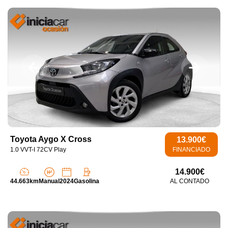
Toyota Aygo X Cross
13.900€
1.0 VVT-I 72CV Play
FINANCIADO
14.900€
44.663km
Manual
2024
Gasolina
AL CONTADO