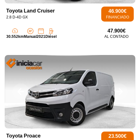
Toyota Land Cruiser
46.900€
2.8 D-4D GX
FINANCIADO
47.900€
30.552km
Manual
2021
Diésel
AL CONTADO
Toyota Proace
23.500€