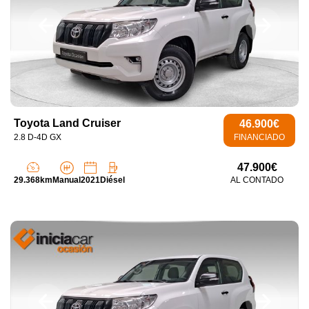
Toyota Land Cruiser
46.900€
2.8 D-4D GX
FINANCIADO
47.900€
29.368km
Manual
2021
Diésel
AL CONTADO