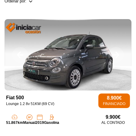
Ordenar por:
Fiat 500
8.900€
Lounge 1.2 8v 51KW (69 CV)
FINANCIADO
9.900€
51.867km
Manual
2019
Gasolina
AL CONTADO