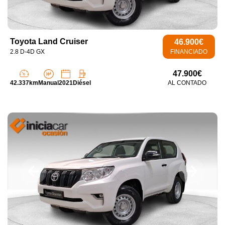
Toyota Land Cruiser
46.900€
2.8 D-4D GX
FINANCIADO
47.900€
42.337km
Manual
2021
Diésel
AL CONTADO