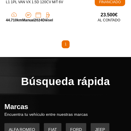
L1 1PL VAN VX 1.5D 120CV M/T 6V
FINANCIADO
23.500€
44.710km
Manual
2024
Diésel
AL CONTADO
1
Búsqueda rápida
Marcas
Encuentra tu vehículo entre nuestras marcas
ALFA ROMEO
FIAT
FORD
JEEP