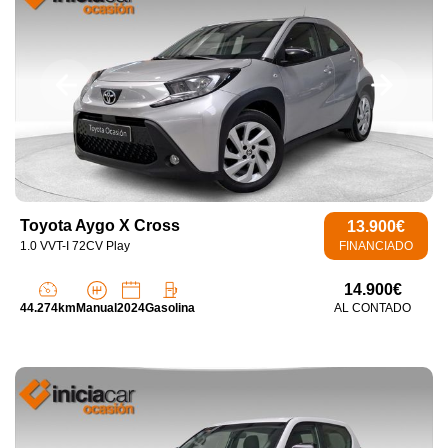
Toyota Aygo X Cross
13.900€
1.0 VVT-I 72CV Play
FINANCIADO
14.900€
44.274km
Manual
2024
Gasolina
AL CONTADO