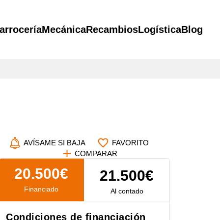
arrocería
Mecánica
Recambios
Logística
Blog
AVÍSAME SI BAJA
FAVORITO
COMPARAR
20.500€
21.500€
Financiado
Al contado
Condiciones de financiación