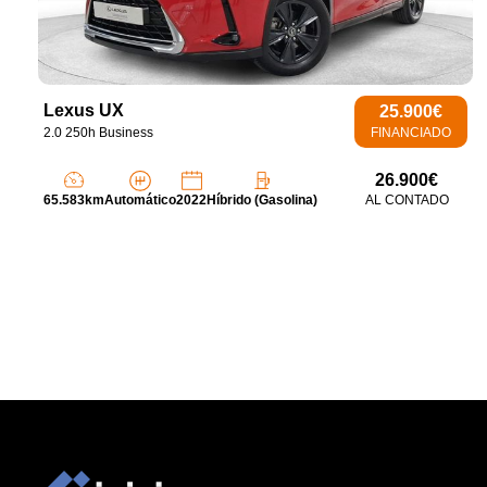
Lexus UX
25.900€
2.0 250h Business
FINANCIADO
26.900€
65.583km
Automático
2022
Híbrido (Gasolina)
AL CONTADO