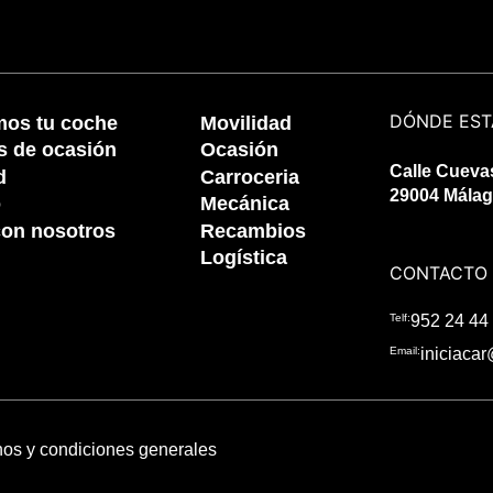
DÓNDE ES
os tu coche
Movilidad
s de ocasión
Ocasión
Calle Cuevas
d
Carroceria
29004 Mála
o
Mecánica
con nosotros
Recambios
Logística
CONTACTO
Telf:
952 24 44
Email:
iniciacar
os y condiciones generales