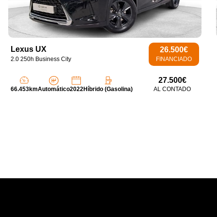
Lexus UX
26.500€
2.0 250h Business City
FINANCIADO
27.500€
66.453km
Automático
2022
Híbrido (Gasolina)
AL CONTADO