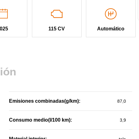
025
115 CV
Automático
ión
Emisiones combinadas(g/km):
87,0
Consumo medio(l/100 km):
3,9
Material interior: