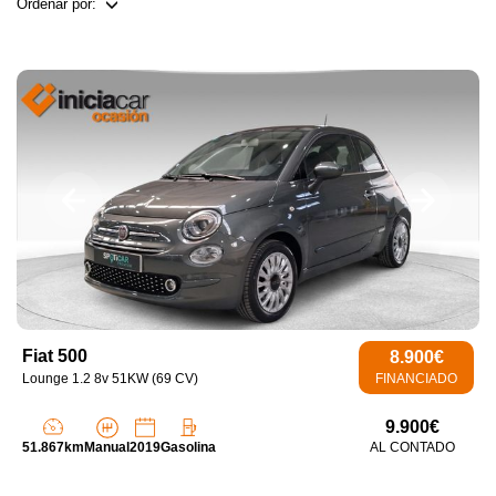
Ordenar por:
Fiat 500
8.900€
Lounge 1.2 8v 51KW (69 CV)
FINANCIADO
9.900€
51.867km
Manual
2019
Gasolina
AL CONTADO