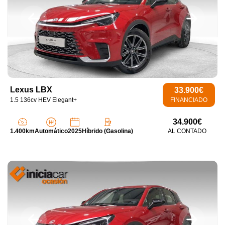
Lexus LBX
33.900€
1.5 136cv HEV Elegant+
FINANCIADO
34.900€
1.400km
Automático
2025
Híbrido (Gasolina)
AL CONTADO