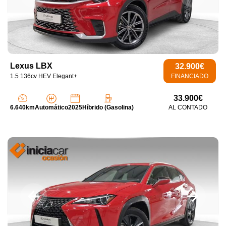
Lexus LBX
32.900€
1.5 136cv HEV Elegant+
FINANCIADO
33.900€
6.640km
Automático
2025
Híbrido (Gasolina)
AL CONTADO