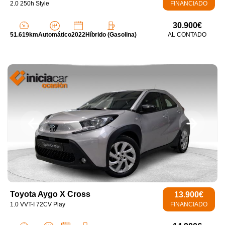
2.0 250h Style
FINANCIADO
30.900€
51.619km
Automático
2022
Híbrido (Gasolina)
AL CONTADO
Toyota Aygo X Cross
13.900€
1.0 VVT-I 72CV Play
FINANCIADO