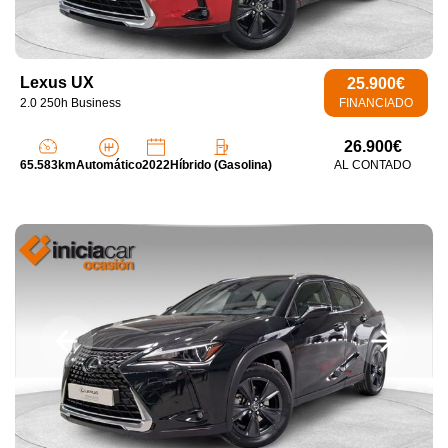
Lexus UX
25.900€
2.0 250h Business
FINANCIADO
26.900€
65.583km
Automático
2022
Híbrido (Gasolina)
AL CONTADO