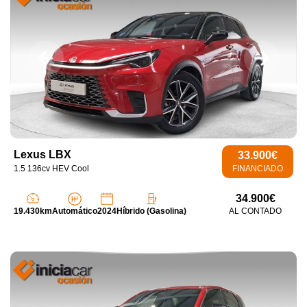
Lexus LBX
33.900€
1.5 136cv HEV Cool
FINANCIADO
34.900€
19.430km
Automático
2024
Híbrido (Gasolina)
AL CONTADO