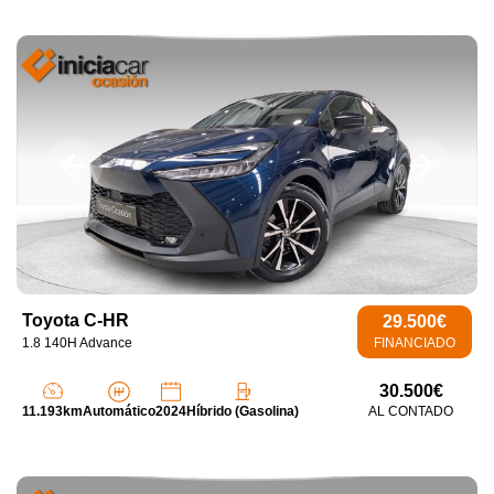
Toyota C-HR
29.500€
1.8 140H Advance
FINANCIADO
30.500€
11.193km
Automático
2024
Híbrido (Gasolina)
AL CONTADO