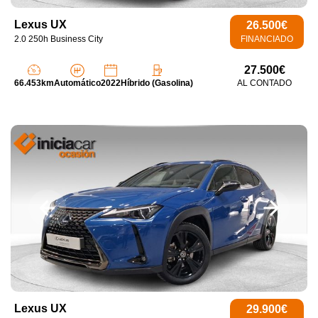
Lexus UX
26.500€
2.0 250h Business City
FINANCIADO
27.500€
66.453km
Automático
2022
Híbrido (Gasolina)
AL CONTADO
Lexus UX
29.900€