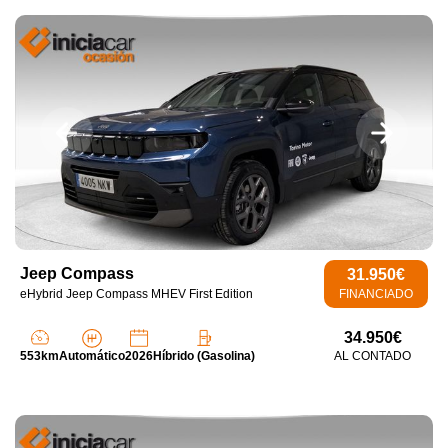
Jeep Compass
31.950€
eHybrid Jeep Compass MHEV First Edition
FINANCIADO
34.950€
553km
Automático
2026
Híbrido (Gasolina)
AL CONTADO