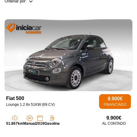
Ordenar por:
Fiat 500
8.900€
Lounge 1.2 8v 51KW (69 CV)
FINANCIADO
9.900€
51.867km
Manual
2019
Gasolina
AL CONTADO