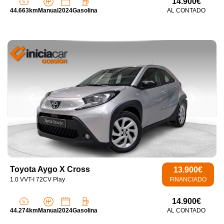
14.900€
44.663km
Manual
2024
Gasolina
AL CONTADO
Toyota Aygo X Cross
13.900€
1.0 VVT-I 72CV Play
FINANCIADO
14.900€
44.274km
Manual
2024
Gasolina
AL CONTADO