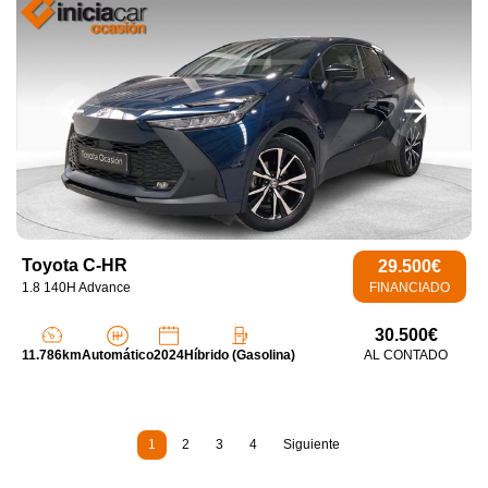
Toyota C-HR
29.500€
1.8 140H Advance
FINANCIADO
30.500€
11.786km
Automático
2024
Híbrido (Gasolina)
AL CONTADO
1
2
3
4
Siguiente